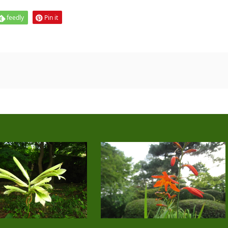
feedly
Pin it