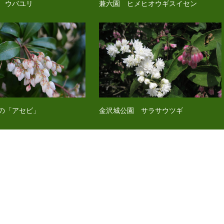
 ウバユリ
兼六園 ヒメヒオウギスイセン
の「アセビ」
金沢城公園 サラサウツギ