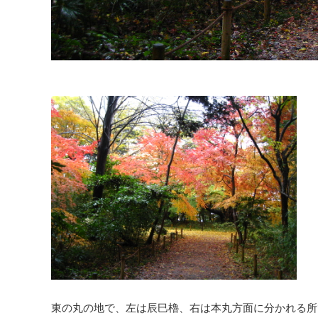
東の丸の地で、左は辰巳櫓、右は本丸方面に分かれる所