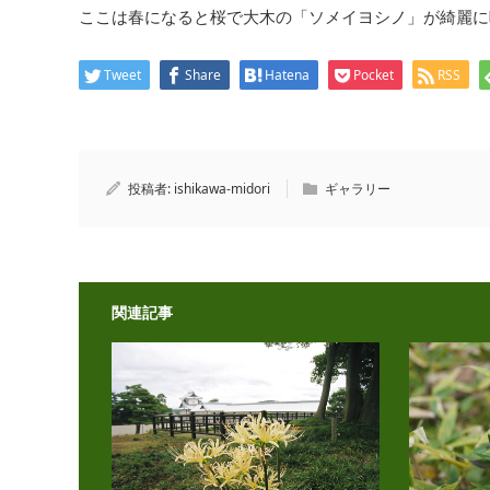
ここは春になると桜で大木の「ソメイヨシノ」が綺麗に
Tweet
Share
Hatena
Pocket
RSS
投稿者:
ishikawa-midori
ギャラリー
関連記事