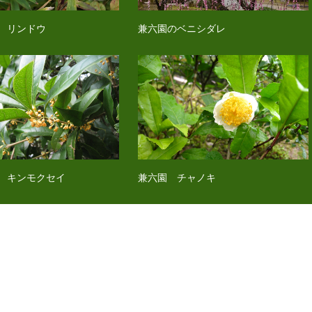
 リンドウ
兼六園のベニシダレ
 キンモクセイ
兼六園 チャノキ