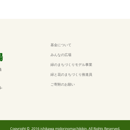
基金について
みんなの広場
緑のまちづくりモデル事業
局
緑と花のまちづくり推進員
ご寄附のお願い
5-
Copyright ©
2016 ishikawa midorinomachikikin. All Rights Reserved.