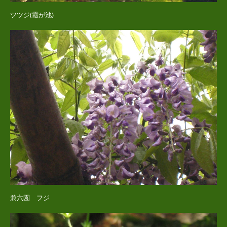
ツツジ(霞が池)
兼六園 フジ