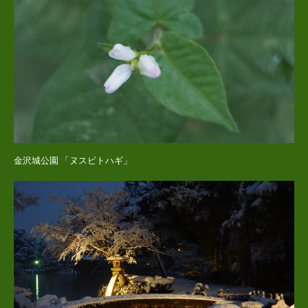
金沢城公園 「ヌスビトハギ」