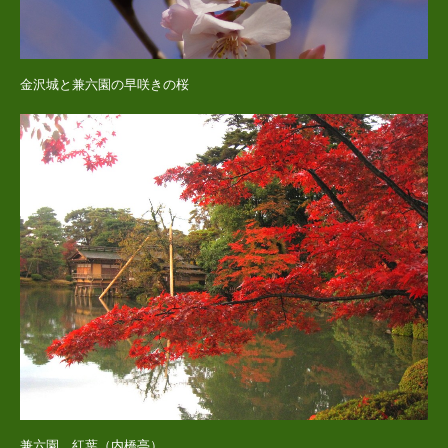
金沢城と兼六園の早咲きの桜
兼六園 紅葉（内橋亭）