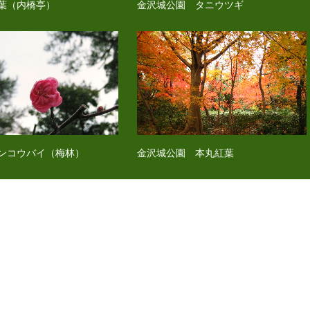
葉（内橋亭）
金沢城公園 タニウツギ
ンコウバイ（梅林）
金沢城公園 本丸紅葉