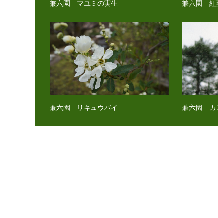
兼六園 マユミの実生
兼六園 紅
兼六園 リキュウバイ
兼六園 カ