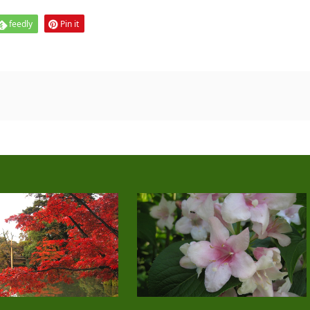
feedly
Pin it