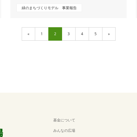
緑のまちづくりモデル 事業報告
«
1
2
3
4
5
»
基金について
みんなの広場