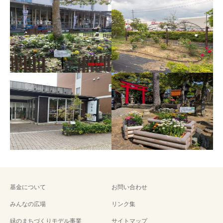
R7年度緑のまちづくりモ
R7年度緑のまちづくりモ
デル事業（能登町立宇出
デル事業（フローラル沖
津公民館）
町）
基金について
お問い合わせ
みんなの広場
リンク集
R7年度緑のまちづくりモ
R6年度緑のまちづくりモ
緑のまちづくりモデル事業
サイトマップ