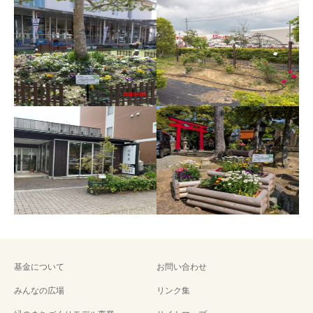
R7年度緑のまちづくりモ
R7年度緑のまちづくりモ
デル事業（能登町立宇出
デル事業（フローラル沖
津公民館）
町）
基金について
お問い合わせ
みんなの広場
リンク集
R7年度緑のまちづくりモ
R6年度緑のまちづくりモ