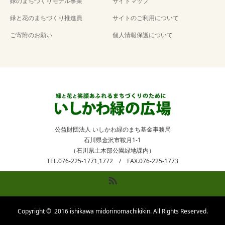
緑のまちづくりモデル事業
サイトマップ
デル事業（中國菜 西華
デル事業（葭島(よしじま)
房）
神社 奉賛会）
緑と花のまちづくり推進員
サイトのご利用について
ご寄附のお願い
個人情報保護について
公益財団法人 いしかわ緑のまち基金事務局
石川県金沢市鞍月1-1
（石川県土木部公園緑地課内）
TEL.076-225-1771,1772 / FAX.076-225-1773
RSS
Copyright ©
2016 ishikawa midorinomachikikin. All Rights Reserved.