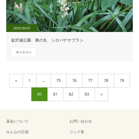
2010.09.07
金沢城公園 東の丸 シロバナヤブラン
ギャラリー
«
1
…
75
76
77
78
79
80
81
82
83
»
基金について
お問い合わせ
みんなの広場
リンク集